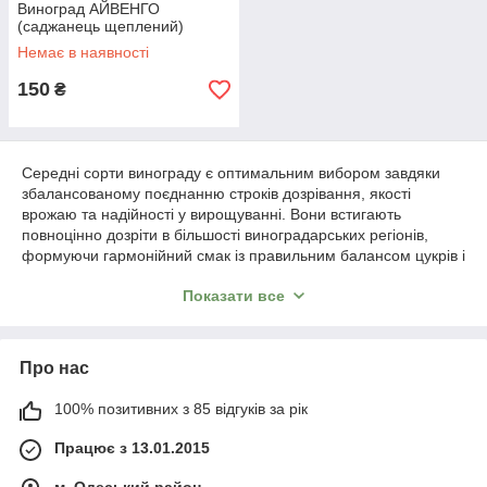
Виноград АЙВЕНГО
(саджанець щеплений)
Немає в наявності
150
₴
Середні сорти винограду є оптимальним вибором завдяки
збалансованому поєднанню строків дозрівання, якості
врожаю та надійності у вирощуванні. Вони встигають
повноцінно дозріти в більшості виноградарських регіонів,
формуючи гармонійний смак із правильним балансом цукрів і
кислот.
Показати все
Такі сорти відзначаються стабільною врожайністю, добре
сформованими гронами та універсальністю у використанні.
Вони підходять як для свіжого споживання, так і для
Про нас
переробки, забезпечуючи рівномірне навантаження на
виноградник у період збору врожаю.
100% позитивних з 85 відгуків за рік
Середні сорти зменшують ризики, пов’язані з погодними
умовами, добре адаптуються до різних ґрунтів і клімату та є
Працює з 13.01.2015
надійним рішенням як для аматорського, так і для
промислового виноградарства.