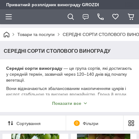
Приватний розплідник винограду GROZDI
Товари та послуги
СЕРЕДНІ СОРТИ СТОЛОВОГО ВИН
СЕРЕДНІ СОРТИ СТОЛОВОГО ВИНОГРАДУ
Середні сорти винограду
— це група сортів, які достигають
у середній термін, зазвичай через 120–140 днів від початку
вегетації.
Вони відзначаються збалансованим накопиченням цукрів і
кислот, стабільною та високою врожайністю. Грона й ягоди,
як правило, добре сформовані, з насиченим смаком. Середні
Показати все
сорти універсальні у використанні: підходять як для свіжого
споживання, так і для переробки. Вони добре адаптуються
до різних ґрунтово-кліматичних умов і забезпечують надійний
Сортування
0
Фільтри
урожай у більшості виноградарських регіонів.