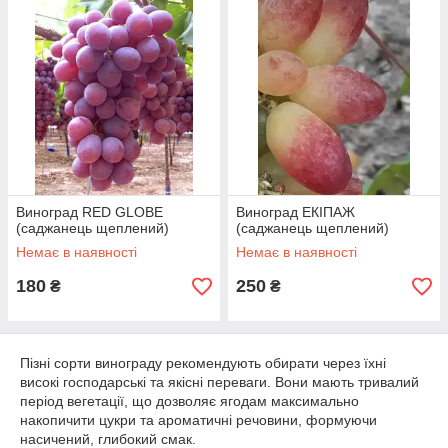
Виноград RED GLOBE
Виноград ЕКІПАЖ
(саджанець щеплений)
(саджанець щеплений)
Немає в наявності
Немає в наявності
180
250
₴
₴
Пізні сорти винограду рекомендують обирати через їхні
високі господарські та якісні переваги. Вони мають тривалий
період вегетації, що дозволяє ягодам максимально
накопичити цукри та ароматичні речовини, формуючи
насичений, глибокий смак.