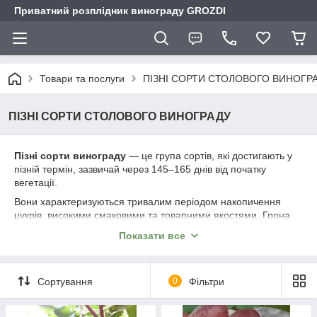
Приватний розплідник винограду GROZDI
Товари та послуги
ПІЗНІ СОРТИ СТОЛОВОГО ВИНОГР
ПІЗНІ СОРТИ СТОЛОВОГО ВИНОГРАДУ
Пізні сорти винограду
— це група сортів, які достигають у
пізній термін, зазвичай через 145–165 днів від початку
вегетації.
Вони характеризуються тривалим періодом накопичення
цукрів, високими смаковими та товарними якостями. Грона
добре сформовані, ягоди щільні, часто з підвищеною
Показати все
цукристістю. Пізні сорти придатні для тривалого зберігання,
транспортування та переробки, а також найкраще
проявляють себе в регіонах з довгим теплим осіннім
Сортування
0
Фільтри
періодом.