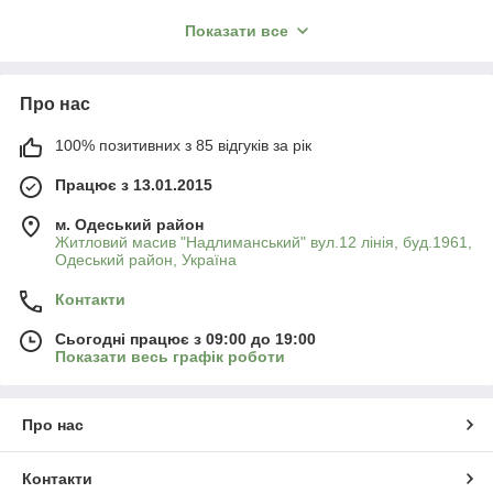
Такі сорти відзначаються кращою лежкістю та
Показати все
транспортабельністю, добре зберігаються після збирання і
підходять для реалізації в осінньо-зимовий період, коли
ринок менш насичений. Пізні сорти часто мають щільні ягоди
Про нас
й міцні грона, що зменшує втрати під час зберігання та
перевезення.
100% позитивних з 85 відгуків за рік
Крім того, вони ефективно використовують довгий теплий
сезон, забезпечують стабільну врожайність і є оптимальним
Працює з 13.01.2015
вибором для виноградарів, які орієнтуються на якість урожаю
та розширення строків збору винограду.
м. Одеський район
Житловий масив "Надлиманський" вул.12 лінія, буд.1961,
Одеський район, Україна
Контакти
Сьогодні працює з 09:00 до 19:00
Показати весь графік роботи
Про нас
Контакти