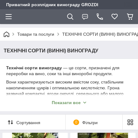
Приватний розплідник винограду GROZDI
Товари та послуги
ТЕХНІЧНІ СОРТИ (ВИННІ) ВИНОГРА
ТЕХНІЧНІ СОРТИ (ВИННІ) ВИНОГРАДУ
Технічні сорти винограду
— це сорти, призначені для
переробки на вино, соки та інші виноробні продукти.
Вони характеризуються високим вмістом соку, стабільним
накопиченням цукрів і оптимальною кислотністю. Грона
зазвичай компактні, ягоди округлі, середнього або малого
розміру. Технічні сорти відзначаються витривалістю,
Показати все
стабільною врожайністю та добре адаптуються до різних
ґрунтово-кліматичних умов.
Сортування
0
Фільтри