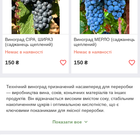
Виноград СІРА, ШИРАЗ
Виноград МЕРЛО (саджанець
(саджанець щеплений)
щеплений)
Немає в наявності
Немає в наявності
150
150
₴
₴
Технічний виноград призначений насамперед для переробки
— виробництва вина, соків, коньячних матеріалів та інших
продуктів. Він відзначається високим вмістом соку, стабільним
накопиченням цукрів і оптимальною кислотністю, що є
ключовими показниками для якісної переробки.
Грона технічних сортів зазвичай компактні, ягоди середнього
Показати все
або малого розміру з округлою формою та міцною шкіркою.
Такі сорти добре адаптуються до різних ґрунтово-кліматичних
умов, відзначаються стабільною врожайністю та