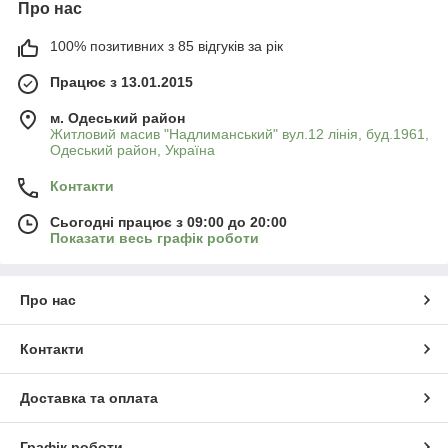
Про нас
витривалістю.
Технічний виноград менш вибагливий у догляді, добре
100% позитивних з 85 відгуків за рік
переносить навантаження урожаєм і є економічно вигідним
вибором для виноробів та господарств, орієнтованих на
Працює з 13.01.2015
переробку.
м. Одеський район
Житловий масив "Надлиманський" вул.12 лінія, буд.1961,
Одеський район, Україна
Контакти
Сьогодні працює з 09:00 до 20:00
Показати весь графік роботи
Про нас
Контакти
Доставка та оплата
Графік роботи